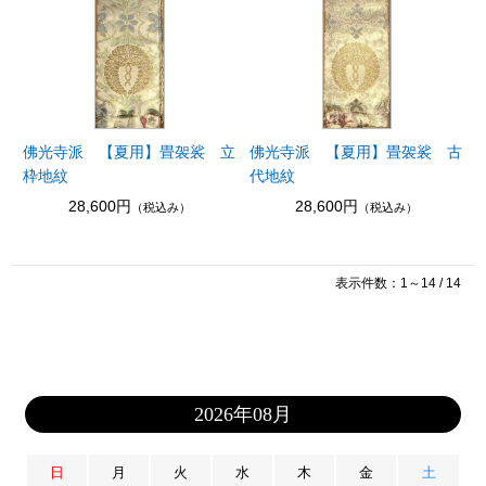
佛光寺派 【夏用】畳袈裟 立
佛光寺派 【夏用】畳袈裟 古
枠地紋
代地紋
28,600円
28,600円
（税込み）
（税込み）
表示件数：1～14 / 14
2026年08月
日
月
火
水
木
金
土