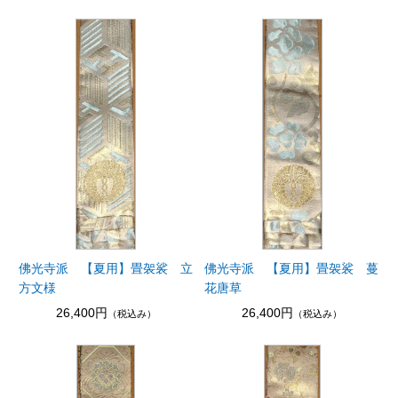
佛光寺派 【夏用】畳袈裟 立
佛光寺派 【夏用】畳袈裟 蔓
方文様
花唐草
26,400円
26,400円
（税込み）
（税込み）