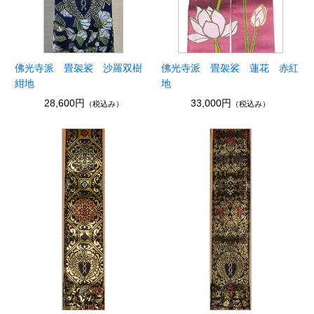
佛光寺派 畳袈裟 沙羅双樹
佛光寺派 畳袈裟 蓮花 赤紅
紺地
地
28,600円
33,000円
（税込み）
（税込み）