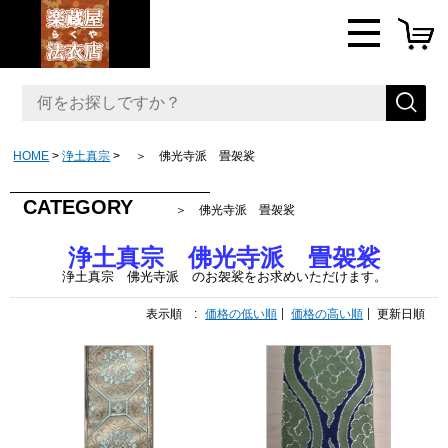
HOME
浄土真宗
＞ 佛光寺派 畳袈裟
CATEGORY
＞ 佛光寺派 畳袈裟
浄土真宗 佛光寺派 畳袈裟
浄土真宗 佛光寺派 の
お袈
裟をお求めいただけます。
表示順 :
価格の低い順
価格の高い順
更新日順