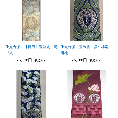
佛光寺派 【夏用】畳袈裟 蜀
佛光寺派 畳袈裟 雲立枠竜
甲紋
紺地
26,400円
26,400円
（税込み）
（税込み）