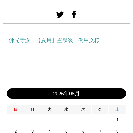
佛光寺派 【夏用】畳袈裟 蜀甲文様
2026年08月
日
月
火
水
木
金
土
1
2
3
4
5
6
7
8