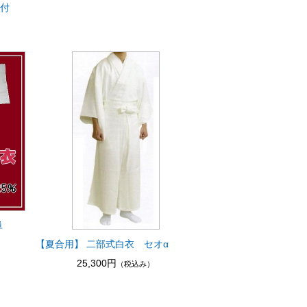
紐付
単
【夏合用】 二部式白衣 セオα
25,300円
（税込み）