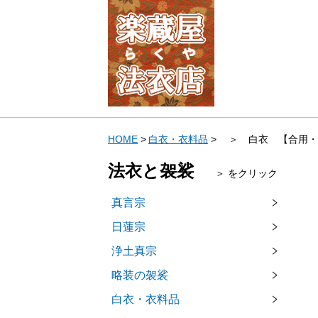
HOME
白衣・衣料品
＞ 白衣 【合用・
法衣と袈裟
＞ をクリック
真言宗
日蓮宗
浄土真宗
略装の袈裟
白衣・衣料品