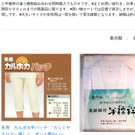
と半襦袢の違う種類組み合わせ同時購入でもＯＫです。
■
まとめ買い値引き」出来
胴回り９０ｃｍまでの既製品に限ります。
■
買い物カートでは定価で表示しますが
増しです。
■
大きいサイズや女性用は一部を除いて受注縫製となります。納期は約
表示順 :
冬用 カルポカ半パッチ ”カシミヤ
入りで～優しく、ずっと暖かい～