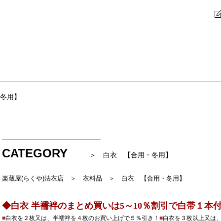
冬用】
CATEGORY
＞ 白衣 【合用・冬用】
楽蔵屋(らくや)法衣店 ＞ 衣料品
＞ 白衣 【合用・冬用】
◆白衣 半襦袢のまとめ買いは5～10％割引で白帯１本
■
白衣を２枚又は、半襦袢を４枚のお買い上げで５％引き！
■
白衣を３枚以上又は