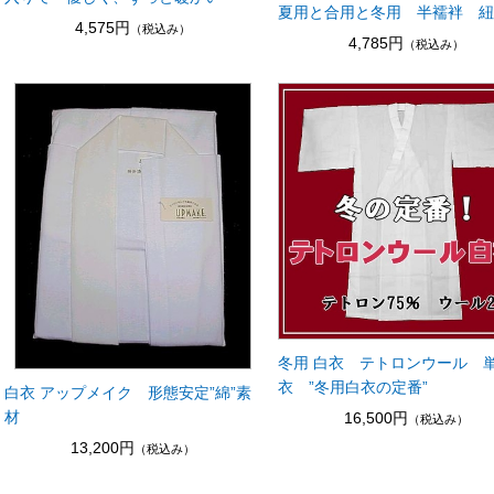
夏用と合用と冬用 半襦袢 
4,575円
（税込み）
4,785円
（税込み）
冬用 白衣 テトロンウール 
衣 ”冬用白衣の定番”
白衣 アップメイク 形態安定”綿”素
材
16,500円
（税込み）
13,200円
（税込み）