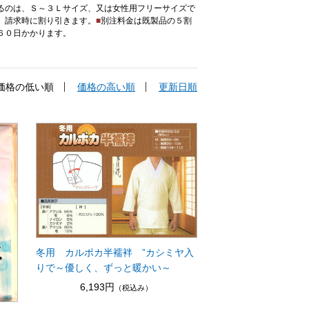
るのは、Ｓ～３Ｌサイズ、又は女性用フリーサイズで
、請求時に割り引きます。
■
別注料金は既製品の５割
６０日かかります。
価格の低い順
価格の高い順
更新日順
冬用 カルポカ半襦袢 ”カシミヤ入
りで～優しく、ずっと暖かい～
6,193円
（税込み）