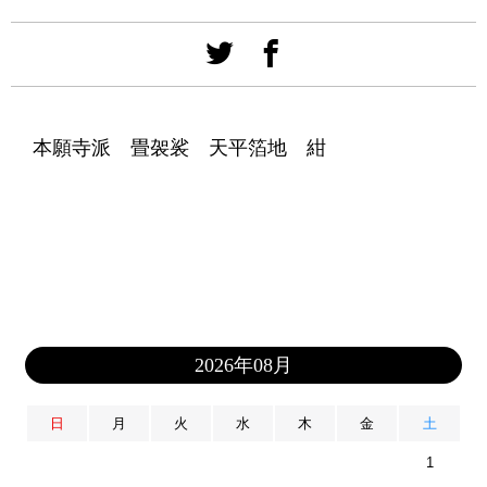
本願寺派 畳袈裟 天平箔地 紺
2026年08月
日
月
火
水
木
金
土
1