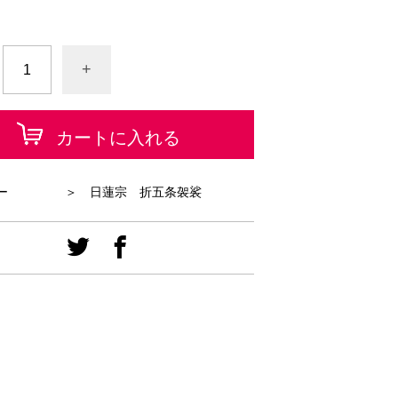
+
カートに入れる
ー
＞ 日蓮宗 折五条袈裟