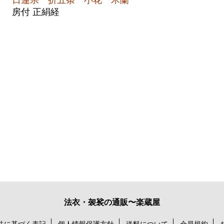
日蓮宗 折五条 小花 木蘭
房付 正絹経
法衣・袈裟の通販〜楽蔵屋