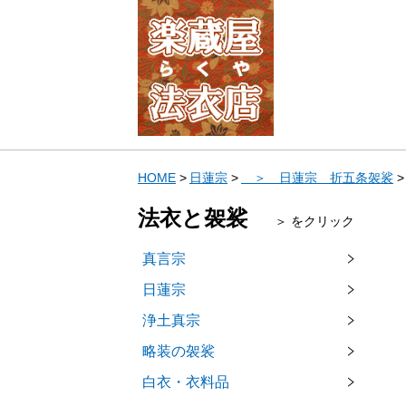
HOME
日蓮宗
＞ 日蓮宗 折五条袈裟
法衣と袈裟
＞ をクリック
真言宗
日蓮宗
浄土真宗
略装の袈裟
白衣・衣料品