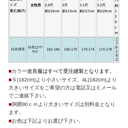
イズ
女性用
2.9尺
3尺
3.1尺
3.2尺
約
着丈(鯨尺)
約110cm
約113cm
約117cm
約120cm
1
2
5
c
m
1
7
白衣はﾌﾘｰ
8-
白衣身長
162-166
166-170
170-174
174-178
1
ｻｲｽﾞ
8
2
■
カラー
改良服はすべて受注縫製となります。
■
Ｓ(162cm)より小さいサイズ、4L(182cm)より
大きいサイズをご希望の方は電話又はＥメール
でご連絡下さい。
■
胴囲90ｃｍより大きいサイズは別料金となり
ます。
■
お色は下記よりお選び下さい。