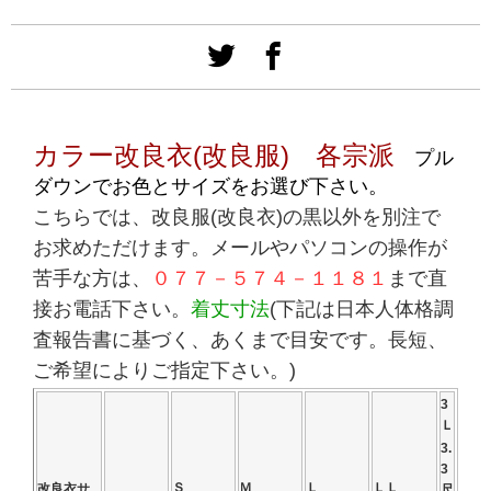
カラー改良衣(改良服)
各宗派
プル
ダウンでお色とサイズをお選び下さい。
こちらでは、改良服(改良衣)の黒以外を別注で
お求めただけます。メールやパソコンの操作が
苦手な方は、
０７７－５７４－１１８１
まで直
接お電話下さい。
着丈寸法
(下記は日本人体格調
査報告書に基づく、あくまで目安です。長短、
ご希望によりご指定下さい。)
3
Ｌ
3.
3
Ｓ
Ｍ
Ｌ
ＬＬ
改良衣サ
尺