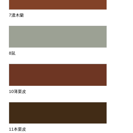
7濃木蘭
8鼠
10薄栗皮
11本栗皮