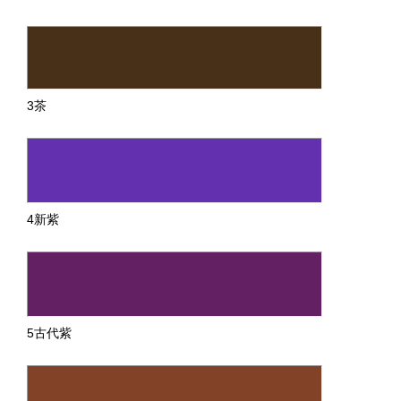
3茶
4新紫
5古代紫