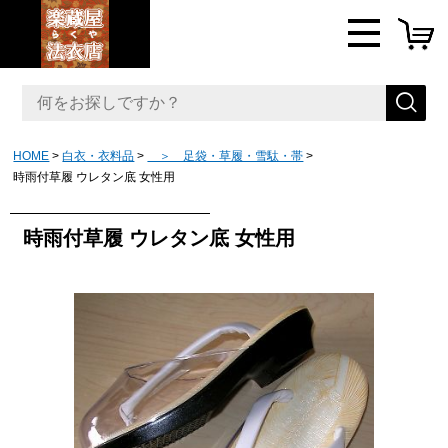
HOME
白衣・衣料品
＞ 足袋・草履・雪駄・帯
時雨付草履 ウレタン底 女性用
時雨付草履 ウレタン底 女性用