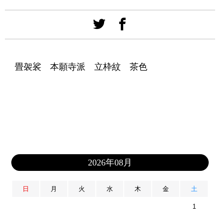
畳袈裟 本願寺派 立枠紋 茶色
2026年08月
日
月
火
水
木
金
土
1