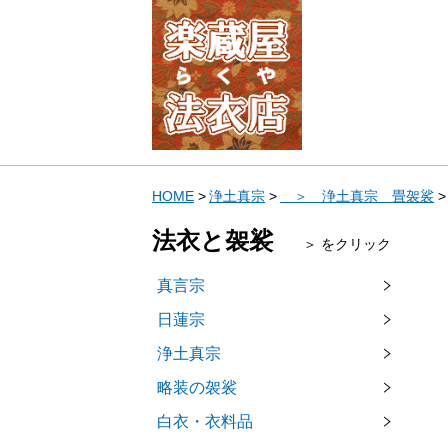
HOME
浄土真宗
＞ 浄土真宗 畳袈裟
法衣と袈裟
＞ をクリック
真言宗
日蓮宗
浄土真宗
略装の袈裟
白衣・衣料品