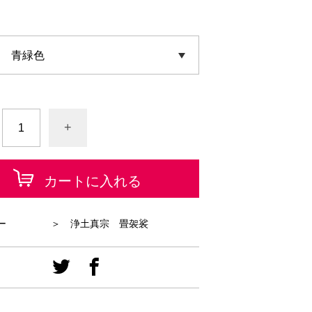
+
カートに入れる
ー
＞ 浄土真宗 畳袈裟