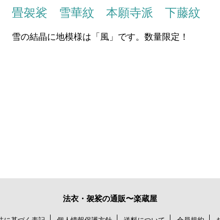
畳袈裟 雪華紋 本願寺派 下藤紋
雪の結晶に地模様は「風」です。数量限定！
法衣・袈裟の通販〜楽蔵屋