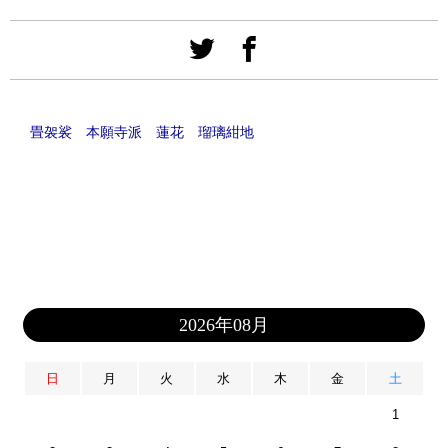
畳袈裟 本願寺派 蓮花 瑠璃紺地
2026年08月
日
月
火
水
木
金
土
1