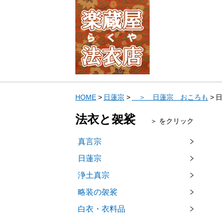
HOME
日蓮宗
＞ 日蓮宗 おころも
日
法衣と袈裟
＞ をクリック
真言宗
日蓮宗
浄土真宗
略装の袈裟
白衣・衣料品