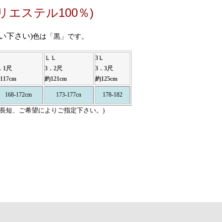
エステル100％)
い下さい)
色は「黒」です。
ＬＬ
3Ｌ
．1尺
3．2尺
3．3尺
117cm
約121cm
約125cm
168-172cm
173-177cn
178-182
長短、ご希望によりご指定下さい。)