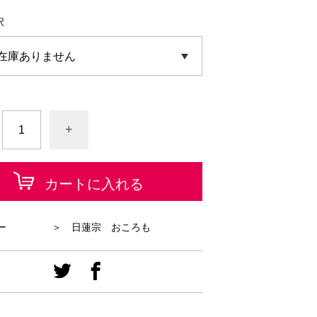
択
+
カートに入れる
ー
＞ 日蓮宗 おころも