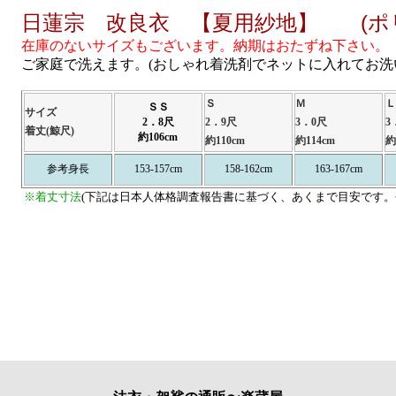
日蓮宗 改良衣 【夏用紗地】 (ポリ
在庫のないサイズもございます。納期はおたずね下さい。
ご家庭で洗えます。(おしゃれ着洗剤でネットに入れてお洗
Ｓ
Ｍ
Ｌ
ＳＳ
サイズ
2．8尺
2．9尺
3．0尺
3
着丈(鯨尺)
約106cm
約110cm
約114cm
約
参考身長
153-157cm
158-162cm
163-167cm
※着丈寸法
(下記は日本人体格調査報告書に基づく、あくまで目安です。